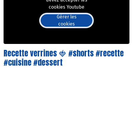
cookies Youtube
Gérer les
cookies
Recette verrines 🍓 #shorts #recette
#cuisine #dessert