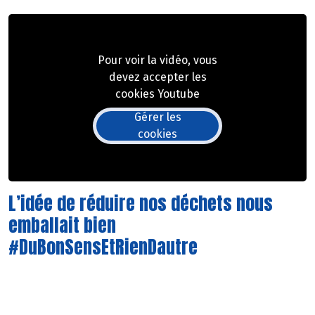
Pour voir la vidéo, vous
devez accepter les
cookies Youtube
Gérer les
cookies
L’idée de réduire nos déchets nous
emballait bien
#DuBonSensEtRienDautre