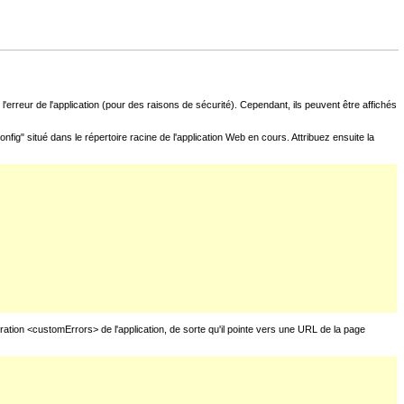
l'erreur de l'application (pour des raisons de sécurité). Cependant, ils peuvent être affichés
fig" situé dans le répertoire racine de l'application Web en cours. Attribuez ensuite la
uration <customErrors> de l'application, de sorte qu'il pointe vers une URL de la page