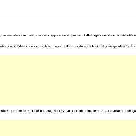
 personnalisés actuels pour cette application empêchent l'affichage à distance des détails de 
rdinateurs distants, créez une balise <customErrors> dans un fichier de configuration "web.con
urs personnalisée. Pour ce faire, modifiez l'attribut "defaultRedirect" de la balise de config