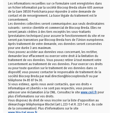
Les informations recueillies sur ce formulaire sont enregistrées dans
un fichier informatisé par la société Biocoop Breda située 605 avenue
de la Gare 38530 Pontcharra pour répondre à votre demande de
contact et de renseignement. La base légale du traitement est le
consentement.
Les données collectées seront communiquées aux seuls destinataires
suivants : service clientèle et commercial de Biocoop Breda. Elles ne
seront jamais cédées à des tiers exceptés les sous-traitants
(prestataires techniques) pour assurer le fonctionnement du site et ne
seront pas transmises par Biocoop Breda hors de l’Union européenne.
Après traitement de votre demande, vos données seront conservées
pour une durée 3 ans maximum.
Vous pouvez accéder aux données vous concernant, les rectifier,
demander leur effacement ou exercer votre droit à la limitation du
traitement de vos données. Vous pouvez retirer à tout moment votre
consentement au traitement de vos données. Pour exercer ces droits
ou pour toute question sur le traitement de vos données dans ce
dispositif, vous pouvez contacter le responsable de traitement de la
société Biocoop Breda par mail direction@biocoopbreda.fr ou par
téléphone 04 85 87 04 30.
Si vous estimez, après nous avoir contactés, que vos droits «
Informatique et Libertés » ne sont pas respectés, vous pouvez
adresser une réclamation à la CNIL. Consultez le site
www.cnil.fr
pour
plus d’informations sur vos droits.
Vous disposez du droit de vous inscrire sur la liste d'opposition au
démarchage téléphonique Bloctel (art L.223-1 et R. 223-1 et s. du code
de la consommation). Plus d'informations sur le site
www.bloctel.gouv.fr