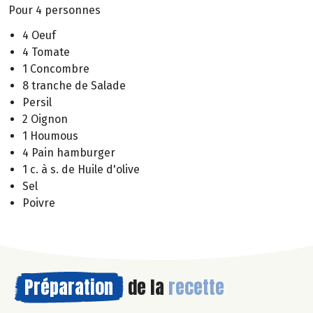
Pour 4 personnes
4 Oeuf
4 Tomate
1 Concombre
8 tranche de Salade
Persil
2 Oignon
1 Houmous
4 Pain hamburger
1 c. à s. de Huile d'olive
Sel
Poivre
Préparation
de la
recette