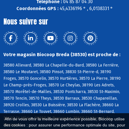
Téléphone :
04 85 87 04 30
Coordonnées GPS :
45,4336196 ° , 6,0138331 °
Nous suivre sur
Votre magasin Biocoop Breda (38530) est proche de :
38580 Allevard, 38580 La Chapelle-du-Bard, 38580 La Ferrière,
38580 Le Moutaret, 38580 Pinsot, 38830 St-Pierre-d, 38190
Froges, 38570 Goncelin, 38570 Hurtières, 38570 La Pierre, 38190
Le Champ-près-Froges, 38570 Le Cheylas, 38190 Les Adrets,
38570 Morêtel-de-Mailles, 38530 Pontcharra, 38530 St-Maximin,
38570 Tencin, 38570 Theys, 38530 Barraux, 38530 Chapareillan,
38920 Crolles, 38530 La Buissière, 38530 La Flachère, 38660 La
Terrasse, 38660 Le Touvet, 38660 Lumbin, 38660 St-Bernard,
38660 St-Hilaire, 38660 St-Pancrasse, 38660 St-Vincent-de-
Afin de vous offrir la meilleure expérience possible, Biocoop utilise
Mercuze
des cookies : pour assurer une performance optimale du site, pour