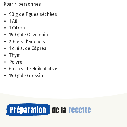
Pour 4 personnes
90 g de Figues séchées
1 Ail
1 Citron
150 g de Olive noire
2 Filets d'anchois
1 c. à s. de Câpres
Thym
Poivre
6 c. à s. de Huile d'olive
150 g de Gressin
Préparation
de la
recette