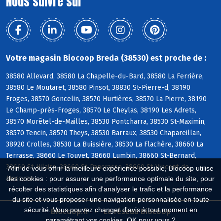
Nous suivre sur
Votre magasin Biocoop Breda (38530) est proche de :
38580 Allevard, 38580 La Chapelle-du-Bard, 38580 La Ferrière,
38580 Le Moutaret, 38580 Pinsot, 38830 St-Pierre-d, 38190
Froges, 38570 Goncelin, 38570 Hurtières, 38570 La Pierre, 38190
Le Champ-près-Froges, 38570 Le Cheylas, 38190 Les Adrets,
38570 Morêtel-de-Mailles, 38530 Pontcharra, 38530 St-Maximin,
38570 Tencin, 38570 Theys, 38530 Barraux, 38530 Chapareillan,
38920 Crolles, 38530 La Buissière, 38530 La Flachère, 38660 La
Terrasse, 38660 Le Touvet, 38660 Lumbin, 38660 St-Bernard,
38660 St-Hilaire, 38660 St-Pancrasse, 38660 St-Vincent-de-
Afin de vous offrir la meilleure expérience possible, Biocoop utilise
Mercuze
des cookies : pour assurer une performance optimale du site, pour
récolter des statistiques afin d'analyser le trafic et la performance
du site et vous proposer une navigation personnalisée en toute
sécurité. Vous pouvez changer d'avis à tout moment en
Biocoop.fr
Le réseau Biocoop
paramétrant vos cookies. OK pour vous ?