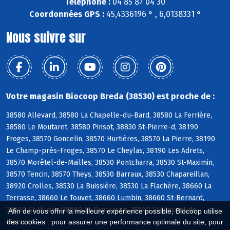
Téléphone :
04 85 87 04 30
Coordonnées GPS :
45,4336196 ° , 6,0138331 °
Nous suivre sur
Votre magasin Biocoop Breda (38530) est proche de :
38580 Allevard, 38580 La Chapelle-du-Bard, 38580 La Ferrière,
38580 Le Moutaret, 38580 Pinsot, 38830 St-Pierre-d, 38190
Froges, 38570 Goncelin, 38570 Hurtières, 38570 La Pierre, 38190
Le Champ-près-Froges, 38570 Le Cheylas, 38190 Les Adrets,
38570 Morêtel-de-Mailles, 38530 Pontcharra, 38530 St-Maximin,
38570 Tencin, 38570 Theys, 38530 Barraux, 38530 Chapareillan,
38920 Crolles, 38530 La Buissière, 38530 La Flachère, 38660 La
Terrasse, 38660 Le Touvet, 38660 Lumbin, 38660 St-Bernard,
38660 St-Hilaire, 38660 St-Pancrasse, 38660 St-Vincent-de-
Afin de vous offrir la meilleure expérience possible, Biocoop utilise
Mercuze
des cookies : pour assurer une performance optimale du site, pour