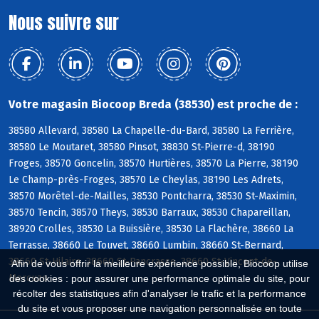
Nous suivre sur
Votre magasin Biocoop Breda (38530) est proche de :
38580 Allevard, 38580 La Chapelle-du-Bard, 38580 La Ferrière,
38580 Le Moutaret, 38580 Pinsot, 38830 St-Pierre-d, 38190
Froges, 38570 Goncelin, 38570 Hurtières, 38570 La Pierre, 38190
Le Champ-près-Froges, 38570 Le Cheylas, 38190 Les Adrets,
38570 Morêtel-de-Mailles, 38530 Pontcharra, 38530 St-Maximin,
38570 Tencin, 38570 Theys, 38530 Barraux, 38530 Chapareillan,
38920 Crolles, 38530 La Buissière, 38530 La Flachère, 38660 La
Terrasse, 38660 Le Touvet, 38660 Lumbin, 38660 St-Bernard,
38660 St-Hilaire, 38660 St-Pancrasse, 38660 St-Vincent-de-
Afin de vous offrir la meilleure expérience possible, Biocoop utilise
Mercuze
des cookies : pour assurer une performance optimale du site, pour
récolter des statistiques afin d'analyser le trafic et la performance
du site et vous proposer une navigation personnalisée en toute