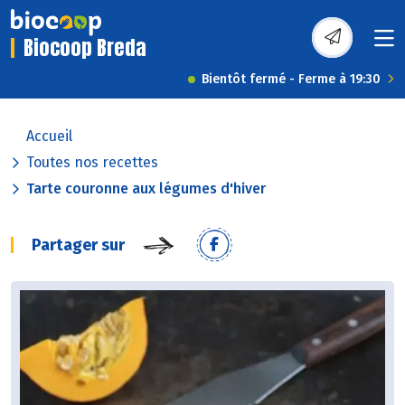
Biocoop Breda
Bientôt fermé - Ferme à 19:30
Accueil
Toutes nos recettes
Tarte couronne aux légumes d'hiver
Partager sur