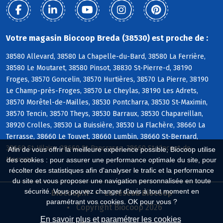
Votre magasin Biocoop Breda (38530) est proche de :
38580 Allevard, 38580 La Chapelle-du-Bard, 38580 La Ferrière,
38580 Le Moutaret, 38580 Pinsot, 38830 St-Pierre-d, 38190
Froges, 38570 Goncelin, 38570 Hurtières, 38570 La Pierre, 38190
Le Champ-près-Froges, 38570 Le Cheylas, 38190 Les Adrets,
38570 Morêtel-de-Mailles, 38530 Pontcharra, 38530 St-Maximin,
38570 Tencin, 38570 Theys, 38530 Barraux, 38530 Chapareillan,
38920 Crolles, 38530 La Buissière, 38530 La Flachère, 38660 La
Terrasse, 38660 Le Touvet, 38660 Lumbin, 38660 St-Bernard,
38660 St-Hilaire, 38660 St-Pancrasse, 38660 St-Vincent-de-
Afin de vous offrir la meilleure expérience possible, Biocoop utilise
Mercuze
des cookies : pour assurer une performance optimale du site, pour
récolter des statistiques afin d'analyser le trafic et la performance
du site et vous proposer une navigation personnalisée en toute
sécurité. Vous pouvez changer d'avis à tout moment en
Biocoop.fr
Le réseau Biocoop
paramétrant vos cookies. OK pour vous ?
Copyright Biocoop 2026
En savoir plus et paramétrer les cookies