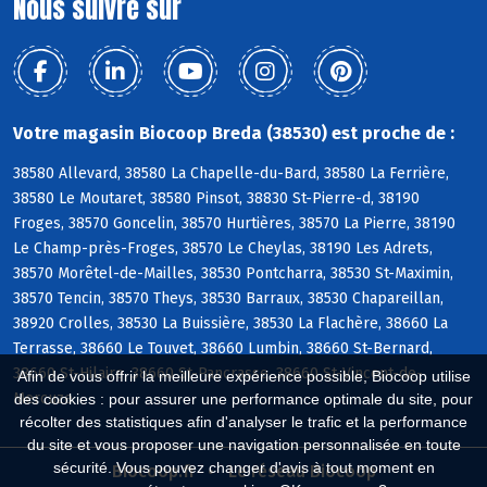
Nous suivre sur
Votre magasin Biocoop Breda (38530) est proche de :
38580 Allevard, 38580 La Chapelle-du-Bard, 38580 La Ferrière,
38580 Le Moutaret, 38580 Pinsot, 38830 St-Pierre-d, 38190
Froges, 38570 Goncelin, 38570 Hurtières, 38570 La Pierre, 38190
Le Champ-près-Froges, 38570 Le Cheylas, 38190 Les Adrets,
38570 Morêtel-de-Mailles, 38530 Pontcharra, 38530 St-Maximin,
38570 Tencin, 38570 Theys, 38530 Barraux, 38530 Chapareillan,
38920 Crolles, 38530 La Buissière, 38530 La Flachère, 38660 La
Terrasse, 38660 Le Touvet, 38660 Lumbin, 38660 St-Bernard,
38660 St-Hilaire, 38660 St-Pancrasse, 38660 St-Vincent-de-
Afin de vous offrir la meilleure expérience possible, Biocoop utilise
Mercuze
des cookies : pour assurer une performance optimale du site, pour
récolter des statistiques afin d'analyser le trafic et la performance
du site et vous proposer une navigation personnalisée en toute
sécurité. Vous pouvez changer d'avis à tout moment en
Biocoop.fr
Le réseau Biocoop