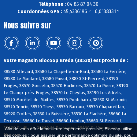
Téléphone :
04 85 87 04 30
Coordonnées GPS :
45,4336196 ° , 6,0138331 °
Nous suivre sur
Votre magasin Biocoop Breda (38530) est proche de :
38580 Allevard, 38580 La Chapelle-du-Bard, 38580 La Ferrière,
38580 Le Moutaret, 38580 Pinsot, 38830 St-Pierre-d, 38190
Froges, 38570 Goncelin, 38570 Hurtières, 38570 La Pierre, 38190
Le Champ-près-Froges, 38570 Le Cheylas, 38190 Les Adrets,
38570 Morêtel-de-Mailles, 38530 Pontcharra, 38530 St-Maximin,
38570 Tencin, 38570 Theys, 38530 Barraux, 38530 Chapareillan,
38920 Crolles, 38530 La Buissière, 38530 La Flachère, 38660 La
Terrasse, 38660 Le Touvet, 38660 Lumbin, 38660 St-Bernard,
38660 St-Hilaire, 38660 St-Pancrasse, 38660 St-Vincent-de-
Afin de vous offrir la meilleure expérience possible, Biocoop utilise
Mercuze
des cookies : pour assurer une performance optimale du site, pour