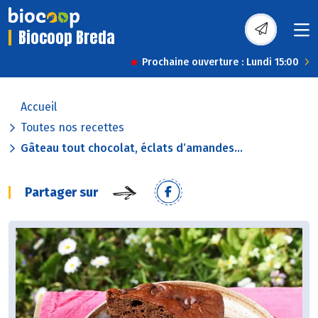
Biocoop Breda
Prochaine ouverture : Lundi 15:00
Accueil
Toutes nos recettes
Gâteau tout chocolat, éclats d’amandes...
Partager sur