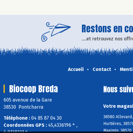
Restons en con
....et retrouvez nos of
Accueil
Contact
Menti
Biocoop Breda
Nous suiv
605 avenue de la Gare
Votre magasi
38530 Pontcharra
38580 Allevard,
Téléphone :
04 85 87 04 30
Hurtières, 3857
Coordonnées GPS :
45,4336196 ° ,
Maximin, 38570 
6,0138331 °