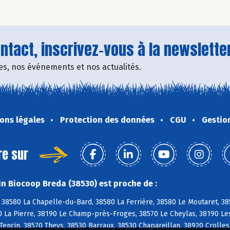
tact, inscrivez-vous à la newsletter
fres, nos événements et nos actualités.
ons légales
Protection des données
CGU
Gestio
re sur
n Biocoop Breda (38530) est proche de :
 38580 La Chapelle-du-Bard, 38580 La Ferrière, 38580 Le Moutaret, 38
0 La Pierre, 38190 Le Champ-près-Froges, 38570 Le Cheylas, 38190 Les
Tencin, 38570 Theys, 38530 Barraux, 38530 Chapareillan, 38920 Crolles