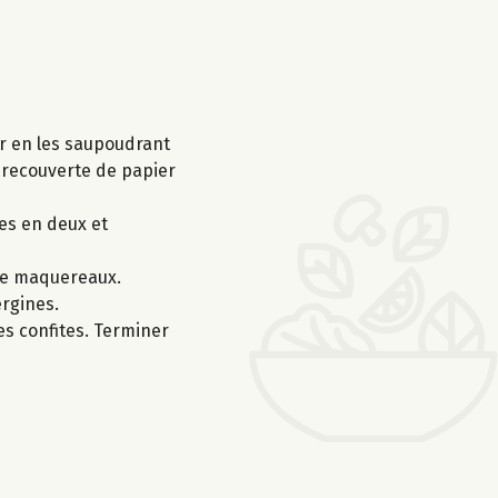
er en les saupoudrant
, recouverte de papier
es en deux et
 de maquereaux.
ergines.
es confites. Terminer