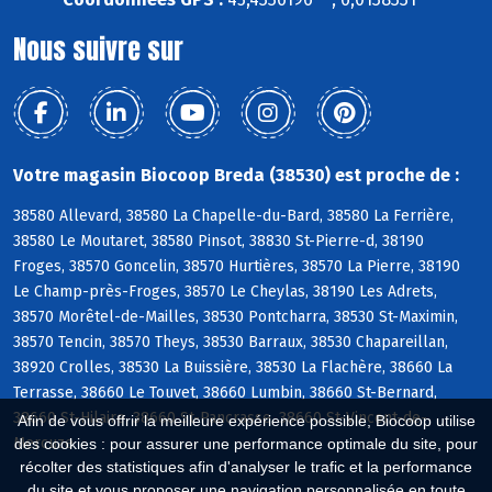
Nous suivre sur
Votre magasin Biocoop Breda (38530) est proche de :
38580 Allevard, 38580 La Chapelle-du-Bard, 38580 La Ferrière,
38580 Le Moutaret, 38580 Pinsot, 38830 St-Pierre-d, 38190
Froges, 38570 Goncelin, 38570 Hurtières, 38570 La Pierre, 38190
Le Champ-près-Froges, 38570 Le Cheylas, 38190 Les Adrets,
38570 Morêtel-de-Mailles, 38530 Pontcharra, 38530 St-Maximin,
38570 Tencin, 38570 Theys, 38530 Barraux, 38530 Chapareillan,
38920 Crolles, 38530 La Buissière, 38530 La Flachère, 38660 La
Terrasse, 38660 Le Touvet, 38660 Lumbin, 38660 St-Bernard,
38660 St-Hilaire, 38660 St-Pancrasse, 38660 St-Vincent-de-
Afin de vous offrir la meilleure expérience possible, Biocoop utilise
Mercuze
des cookies : pour assurer une performance optimale du site, pour
récolter des statistiques afin d'analyser le trafic et la performance
du site et vous proposer une navigation personnalisée en toute