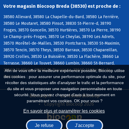
Votre magasin Biocoop Breda (38530) est proche de :
38580 Allevard, 38580 La Chapelle-du-Bard, 38580 La Ferrière,
38580 Le Moutaret, 38580 Pinsot, 38830 St-Pierre-d, 38190
Froges, 38570 Goncelin, 38570 Hurtières, 38570 La Pierre, 38190
Le Champ-près-Froges, 38570 Le Cheylas, 38190 Les Adrets,
38570 Morêtel-de-Mailles, 38530 Pontcharra, 38530 St-Maximin,
38570 Tencin, 38570 Theys, 38530 Barraux, 38530 Chapareillan,
38920 Crolles, 38530 La Buissière, 38530 La Flachère, 38660 La
Terrasse, 38660 Le Touvet, 38660 Lumbin, 38660 St-Bernard,
38660 St-Hilaire, 38660 St-Pancrasse, 38660 St-Vincent-de-
Afin de vous offrir la meilleure expérience possible, Biocoop utilise
Mercuze
des cookies : pour assurer une performance optimale du site, pour
récolter des statistiques afin d'analyser le trafic et la performance
du site et vous proposer une navigation personnalisée en toute
sécurité. Vous pouvez changer d'avis à tout moment en
Biocoop.fr
Le réseau Biocoop
paramétrant vos cookies. OK pour vous ?
Copyright Biocoop 2026
En savoir plus et paramétrer les cookies
Je refuse
J'accepte