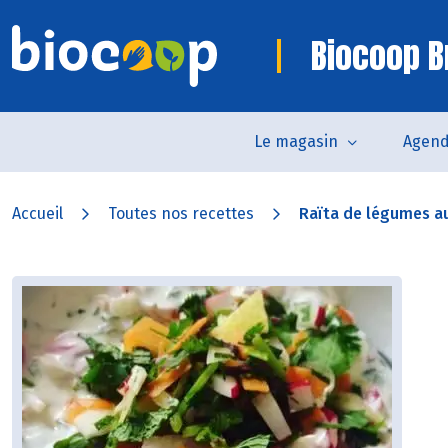
Biocoop B
Le magasin
Agen
Accueil
Toutes nos recettes
Raïta de légumes au