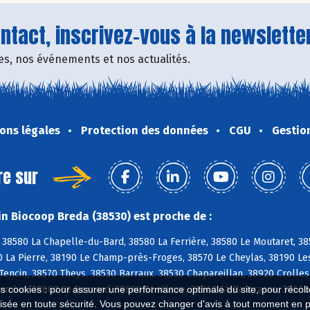
tact, inscrivez-vous à la newsletter
fres, nos événements et nos actualités.
ons légales
Protection des données
CGU
Gestio
re sur
n Biocoop Breda (38530) est proche de :
 38580 La Chapelle-du-Bard, 38580 La Ferrière, 38580 Le Moutaret, 38
0 La Pierre, 38190 Le Champ-près-Froges, 38570 Le Cheylas, 38190 Les
Tencin, 38570 Theys, 38530 Barraux, 38530 Chapareillan, 38920 Crolles
umbin, 38660 St-Bernard, 38660 St-Hilaire, 38660 St-Pancrasse, 3866
es cookies : pour assurer une performance optimale du site, pour récolter
isée en toute sécurité. Vous pouvez changer d'avis à tout moment en 