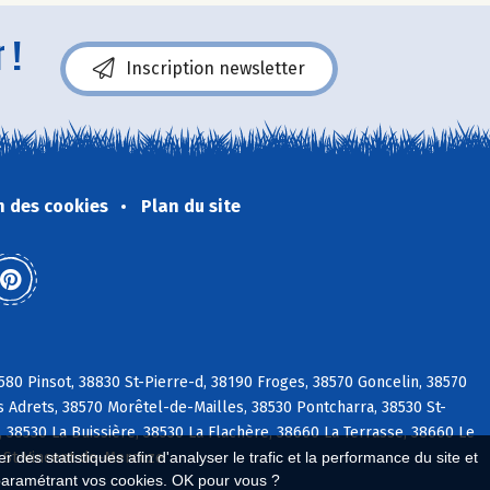
 !
Inscription newsletter
n des cookies
Plan du site
580 Pinsot, 38830 St-Pierre-d, 38190 Froges, 38570 Goncelin, 38570
 Adrets, 38570 Morêtel-de-Mailles, 38530 Pontcharra, 38530 St-
, 38530 La Buissière, 38530 La Flachère, 38660 La Terrasse, 38660 Le
0 St-Vincent-de-Mercuze
 des statistiques afin d'analyser le trafic et la performance du site et
paramétrant vos cookies. OK pour vous ?