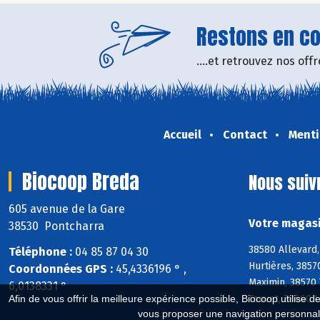
Restons en con
....et retrouvez nos of
Accueil
Contact
Menti
Biocoop Breda
Nous suiv
605 avenue de la Gare
Votre magasi
38530 Pontcharra
38580 Allevard,
Téléphone :
04 85 87 04 30
Hurtières, 3857
Coordonnées GPS :
45,4336196 ° ,
Maximin, 38570 
6,0138331 °
Touvet, 38660 L
Afin de vous offrir la meilleure expérience possible, Biocoop utilise d
vous proposer une navigation personnal