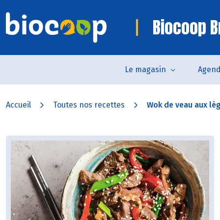
Biocoop B
Le magasin
Agen
Accueil
Toutes nos recettes
Wok de veau aux l