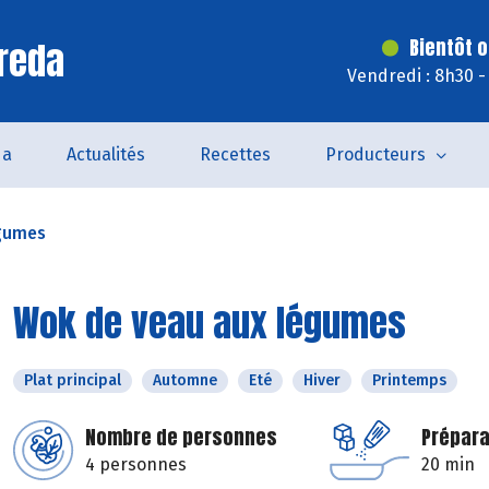
reda
Bientôt o
Vendredi : 8h30 -
da
Actualités
Recettes
Producteurs
égumes
Wok de veau aux légumes
Plat principal
Automne
Eté
Hiver
Printemps
Nombre de personnes
Prépara
4 personnes
20 min