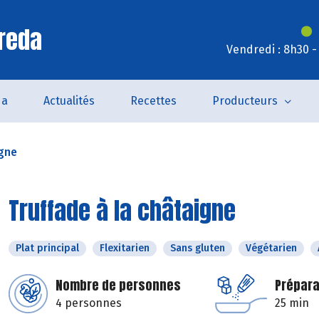
reda
Vendredi : 8h30 -
da
Actualités
Recettes
Producteurs
igne
Truffade à la châtaigne
Plat principal
Flexitarien
Sans gluten
Végétarien
Nombre de personnes
Prépara
4 personnes
25 min