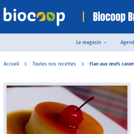
Biocoop B
Le magasin
Agen
Accueil
Toutes nos recettes
Flan aux œufs caram