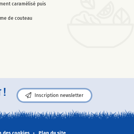
lement caramélisé puis
lame de couteau
 !
Inscription newsletter
n des cookies
Plan du site