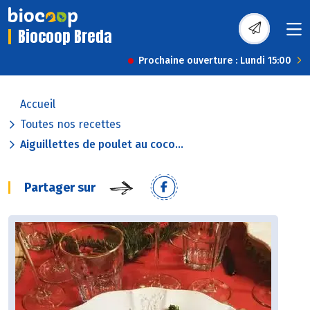
Biocoop Breda
Prochaine ouverture : Lundi 15:00
Accueil
Toutes nos recettes
Aiguillettes de poulet au coco...
Partager sur