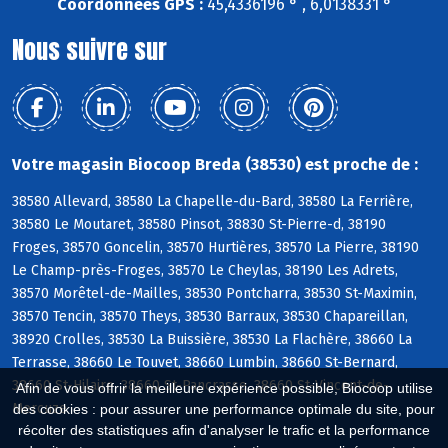
Coordonnées GPS :
45,4336196 ° , 6,0138331 °
Nous suivre sur
Votre magasin Biocoop Breda (38530) est proche de :
38580 Allevard, 38580 La Chapelle-du-Bard, 38580 La Ferrière,
38580 Le Moutaret, 38580 Pinsot, 38830 St-Pierre-d, 38190
Froges, 38570 Goncelin, 38570 Hurtières, 38570 La Pierre, 38190
Le Champ-près-Froges, 38570 Le Cheylas, 38190 Les Adrets,
38570 Morêtel-de-Mailles, 38530 Pontcharra, 38530 St-Maximin,
38570 Tencin, 38570 Theys, 38530 Barraux, 38530 Chapareillan,
38920 Crolles, 38530 La Buissière, 38530 La Flachère, 38660 La
Terrasse, 38660 Le Touvet, 38660 Lumbin, 38660 St-Bernard,
38660 St-Hilaire, 38660 St-Pancrasse, 38660 St-Vincent-de-
Afin de vous offrir la meilleure expérience possible, Biocoop utilise
Mercuze
des cookies : pour assurer une performance optimale du site, pour
récolter des statistiques afin d'analyser le trafic et la performance