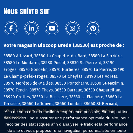
Nous suivre sur
Votre magasin Biocoop Breda (38530) est proche de :
38580 Allevard, 38580 La Chapelle-du-Bard, 38580 La Ferrière,
38580 Le Moutaret, 38580 Pinsot, 38830 St-Pierre-d, 38190
Froges, 38570 Goncelin, 38570 Hurtières, 38570 La Pierre, 38190
Le Champ-près-Froges, 38570 Le Cheylas, 38190 Les Adrets,
38570 Morêtel-de-Mailles, 38530 Pontcharra, 38530 St-Maximin,
38570 Tencin, 38570 Theys, 38530 Barraux, 38530 Chapareillan,
38920 Crolles, 38530 La Buissière, 38530 La Flachère, 38660 La
Terrasse, 38660 Le Touvet, 38660 Lumbin, 38660 St-Bernard,
38660 St-Hilaire, 38660 St-Pancrasse, 38660 St-Vincent-de-
Afin de vous offrir la meilleure expérience possible, Biocoop utilise
Mercuze
des cookies : pour assurer une performance optimale du site, pour
récolter des statistiques afin d'analyser le trafic et la performance
du site et vous proposer une navigation personnalisée en toute