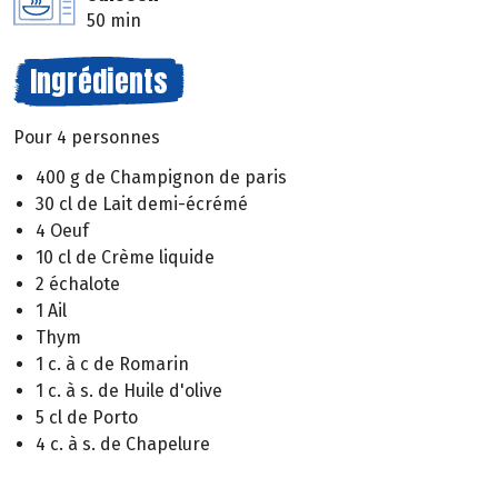
50 min
Ingrédients
Pour 4 personnes
400 g de Champignon de paris
30 cl de Lait demi-écrémé
4 Oeuf
10 cl de Crème liquide
2 échalote
1 Ail
Thym
1 c. à c de Romarin
1 c. à s. de Huile d'olive
5 cl de Porto
4 c. à s. de Chapelure