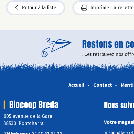
Retour à la liste
Imprimer la recette
Restons en con
....et retrouvez nos of
Accueil
Contact
Menti
Biocoop Breda
Nous suiv
605 avenue de la Gare
Votre magasi
38530 Pontcharra
38580 Allevard,