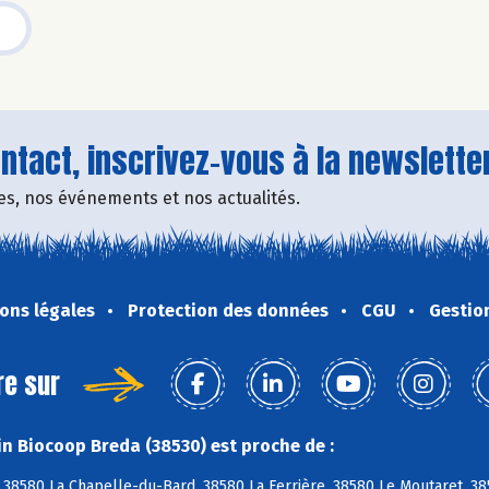
tact, inscrivez-vous à la newsletter
fres, nos événements et nos actualités.
ons légales
Protection des données
CGU
Gestio
re sur
n Biocoop Breda (38530) est proche de :
 38580 La Chapelle-du-Bard, 38580 La Ferrière, 38580 Le Moutaret, 38