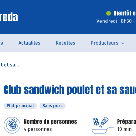
reda
Bientôt o
Vendredi : 8h30 -
da
Actualités
Recettes
Producteurs
 et sa...
Club sandwich poulet et sa sau
Plat principal
Sans porc
Nombre de personnes
Prépara
4 personnes
10 min