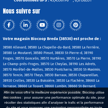
Coordonnées GPS :
45,4336196 ° , 6,0138331 °
Nous suivre sur
Votre magasin Biocoop Breda (38530) est proche de :
38580 Allevard, 38580 La Chapelle-du-Bard, 38580 La Ferrière,
38580 Le Moutaret, 38580 Pinsot, 38830 St-Pierre-d, 38190
Froges, 38570 Goncelin, 38570 Hurtières, 38570 La Pierre, 38190
Le Champ-près-Froges, 38570 Le Cheylas, 38190 Les Adrets,
38570 Morêtel-de-Mailles, 38530 Pontcharra, 38530 St-Maximin,
38570 Tencin, 38570 Theys, 38530 Barraux, 38530 Chapareillan,
38920 Crolles, 38530 La Buissière, 38530 La Flachère, 38660 La
Terrasse, 38660 Le Touvet, 38660 Lumbin, 38660 St-Bernard,
38660 St-Hilaire, 38660 St-Pancrasse, 38660 St-Vincent-de-
Afin de vous offrir la meilleure expérience possible, Biocoop utilise
Mercuze
des cookies : pour assurer une performance optimale du site, pour
récolter des statistiques afin d'analyser le trafic et la performance
du site et vous proposer une navigation personnalisée en toute