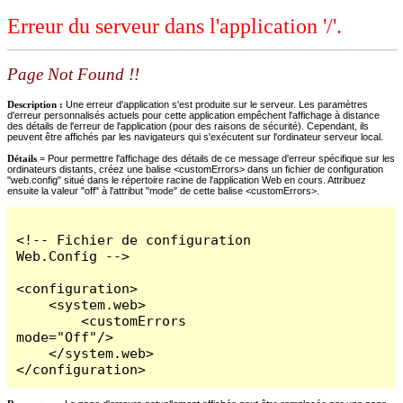
Erreur du serveur dans l'application '/'.
Page Not Found !!
Description :
Une erreur d'application s'est produite sur le serveur. Les paramètres
d'erreur personnalisés actuels pour cette application empêchent l'affichage à distance
des détails de l'erreur de l'application (pour des raisons de sécurité). Cependant, ils
peuvent être affichés par les navigateurs qui s'exécutent sur l'ordinateur serveur local.
Détails =
Pour permettre l'affichage des détails de ce message d'erreur spécifique sur les
ordinateurs distants, créez une balise <customErrors> dans un fichier de configuration
"web.config" situé dans le répertoire racine de l'application Web en cours. Attribuez
ensuite la valeur "off" à l'attribut "mode" de cette balise <customErrors>.
<!-- Fichier de configuration 
Web.Config -->

<configuration>

    <system.web>

        <customErrors 
mode="Off"/>

    </system.web>

</configuration>