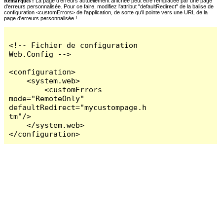
Remarques :
La page d'erreurs actuellement affichée peut être remplacée par une page
d'erreurs personnalisée. Pour ce faire, modifiez l'attribut "defaultRedirect" de la balise de
configuration <customErrors> de l'application, de sorte qu'il pointe vers une URL de la
page d'erreurs personnalisée !
<!-- Fichier de configuration 
Web.Config -->

<configuration>

    <system.web>

        <customErrors 
mode="RemoteOnly" 
defaultRedirect="mycustompage.h
tm"/>

    </system.web>

</configuration>