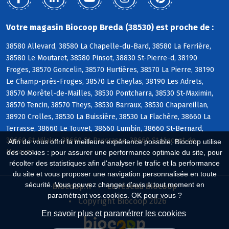
Votre magasin Biocoop Breda (38530) est proche de :
38580 Allevard, 38580 La Chapelle-du-Bard, 38580 La Ferrière,
38580 Le Moutaret, 38580 Pinsot, 38830 St-Pierre-d, 38190
Froges, 38570 Goncelin, 38570 Hurtières, 38570 La Pierre, 38190
Le Champ-près-Froges, 38570 Le Cheylas, 38190 Les Adrets,
38570 Morêtel-de-Mailles, 38530 Pontcharra, 38530 St-Maximin,
38570 Tencin, 38570 Theys, 38530 Barraux, 38530 Chapareillan,
38920 Crolles, 38530 La Buissière, 38530 La Flachère, 38660 La
Terrasse, 38660 Le Touvet, 38660 Lumbin, 38660 St-Bernard,
38660 St-Hilaire, 38660 St-Pancrasse, 38660 St-Vincent-de-
Afin de vous offrir la meilleure expérience possible, Biocoop utilise
Mercuze
des cookies : pour assurer une performance optimale du site, pour
récolter des statistiques afin d'analyser le trafic et la performance
du site et vous proposer une navigation personnalisée en toute
sécurité. Vous pouvez changer d'avis à tout moment en
Biocoop.fr
Le réseau Biocoop
paramétrant vos cookies. OK pour vous ?
Copyright Biocoop 2026
En savoir plus et paramétrer les cookies