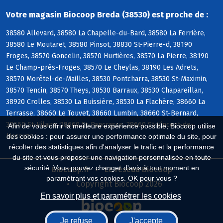
Votre magasin Biocoop Breda (38530) est proche de :
38580 Allevard, 38580 La Chapelle-du-Bard, 38580 La Ferrière,
38580 Le Moutaret, 38580 Pinsot, 38830 St-Pierre-d, 38190
Froges, 38570 Goncelin, 38570 Hurtières, 38570 La Pierre, 38190
Le Champ-près-Froges, 38570 Le Cheylas, 38190 Les Adrets,
38570 Morêtel-de-Mailles, 38530 Pontcharra, 38530 St-Maximin,
38570 Tencin, 38570 Theys, 38530 Barraux, 38530 Chapareillan,
38920 Crolles, 38530 La Buissière, 38530 La Flachère, 38660 La
Terrasse, 38660 Le Touvet, 38660 Lumbin, 38660 St-Bernard,
38660 St-Hilaire, 38660 St-Pancrasse, 38660 St-Vincent-de-
Afin de vous offrir la meilleure expérience possible, Biocoop utilise
Mercuze
des cookies : pour assurer une performance optimale du site, pour
récolter des statistiques afin d'analyser le trafic et la performance
du site et vous proposer une navigation personnalisée en toute
sécurité. Vous pouvez changer d'avis à tout moment en
Biocoop.fr
Le réseau Biocoop
paramétrant vos cookies. OK pour vous ?
Copyright Biocoop 2026
En savoir plus et paramétrer les cookies
Je refuse
J'accepte