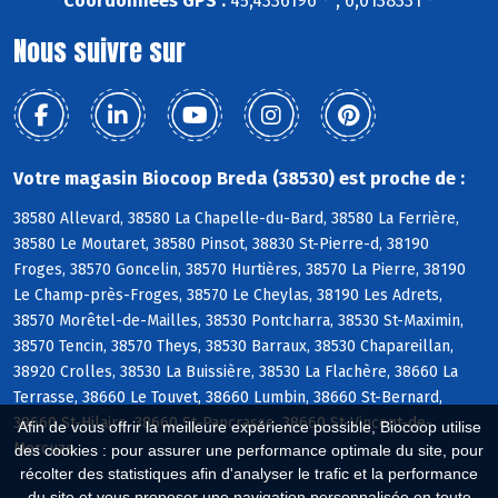
Coordonnées GPS :
45,4336196 ° , 6,0138331 °
Nous suivre sur
Votre magasin Biocoop Breda (38530) est proche de :
38580 Allevard, 38580 La Chapelle-du-Bard, 38580 La Ferrière,
38580 Le Moutaret, 38580 Pinsot, 38830 St-Pierre-d, 38190
Froges, 38570 Goncelin, 38570 Hurtières, 38570 La Pierre, 38190
Le Champ-près-Froges, 38570 Le Cheylas, 38190 Les Adrets,
38570 Morêtel-de-Mailles, 38530 Pontcharra, 38530 St-Maximin,
38570 Tencin, 38570 Theys, 38530 Barraux, 38530 Chapareillan,
38920 Crolles, 38530 La Buissière, 38530 La Flachère, 38660 La
Terrasse, 38660 Le Touvet, 38660 Lumbin, 38660 St-Bernard,
38660 St-Hilaire, 38660 St-Pancrasse, 38660 St-Vincent-de-
Afin de vous offrir la meilleure expérience possible, Biocoop utilise
Mercuze
des cookies : pour assurer une performance optimale du site, pour
récolter des statistiques afin d'analyser le trafic et la performance
du site et vous proposer une navigation personnalisée en toute