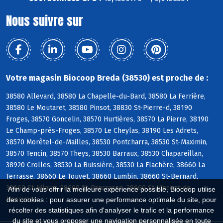
Nous suivre sur
Votre magasin Biocoop Breda (38530) est proche de :
38580 Allevard, 38580 La Chapelle-du-Bard, 38580 La Ferrière,
38580 Le Moutaret, 38580 Pinsot, 38830 St-Pierre-d, 38190
Froges, 38570 Goncelin, 38570 Hurtières, 38570 La Pierre, 38190
Le Champ-près-Froges, 38570 Le Cheylas, 38190 Les Adrets,
38570 Morêtel-de-Mailles, 38530 Pontcharra, 38530 St-Maximin,
38570 Tencin, 38570 Theys, 38530 Barraux, 38530 Chapareillan,
38920 Crolles, 38530 La Buissière, 38530 La Flachère, 38660 La
Terrasse, 38660 Le Touvet, 38660 Lumbin, 38660 St-Bernard,
38660 St-Hilaire, 38660 St-Pancrasse, 38660 St-Vincent-de-
Afin de vous offrir la meilleure expérience possible, Biocoop utilise
Mercuze
des cookies : pour assurer une performance optimale du site, pour
récolter des statistiques afin d'analyser le trafic et la performance
du site et vous proposer une navigation personnalisée en toute