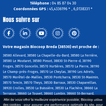
Téléphone :
04 85 87 04 30
Coordonnées GPS :
45,4336196 ° , 6,0138331 °
Nous suivre sur
Votre magasin Biocoop Breda (38530) est proche de :
38580 Allevard, 38580 La Chapelle-du-Bard, 38580 La Ferrière,
38580 Le Moutaret, 38580 Pinsot, 38830 St-Pierre-d, 38190
Froges, 38570 Goncelin, 38570 Hurtières, 38570 La Pierre, 38190
Le Champ-près-Froges, 38570 Le Cheylas, 38190 Les Adrets,
38570 Morêtel-de-Mailles, 38530 Pontcharra, 38530 St-Maximin,
38570 Tencin, 38570 Theys, 38530 Barraux, 38530 Chapareillan,
38920 Crolles, 38530 La Buissière, 38530 La Flachère, 38660 La
Terrasse, 38660 Le Touvet, 38660 Lumbin, 38660 St-Bernard,
38660 St-Hilaire, 38660 St-Pancrasse, 38660 St-Vincent-de-
Afin de vous offrir la meilleure expérience possible, Biocoop utilise
Mercuze
des cookies : pour assurer une performance optimale du site, pour