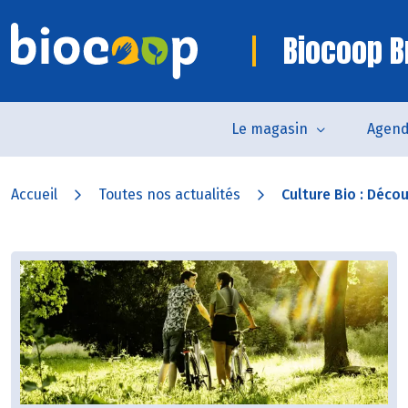
Biocoop B
Le magasin
Agen
Accueil
Toutes nos actualités
Culture Bio : Découv