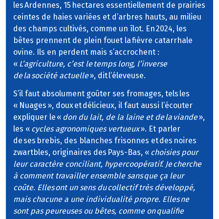
les Ardennes, 15 hectares essentiellement de prairies
ceintes de haies variées et d’arbres hauts, au milieu
des champs cultivés, comme un îlot. En 2024, les
bêtes prennent de plein fouet la fièvre catarrhale
ovine. Ils en perdent mais s’accrochent :
«
L’agriculture, c’est le temps long, l’inverse
de la société actuelle
», dit l’éleveuse.
S’il faut absolument goûter ses fromages, tels les
« Nuages », doux et délicieux, il faut aussi l’écouter
expliquer le «
don du lait, de la laine et de la viande
»,
les «
cycles agronomiques vertueux
». Et parler
de ses brebis, des blanches frisonnes et des noires
zwartbles, originaires des Pays-Bas, «
choisies pour
leur caractère conciliant, hypercoopératif. Je cherche
à comment travailler ensemble sans que ça leur
coûte. Elles ont un sens du collectif très développé,
mais chacune a une individualité propre. Elles ne
sont pas peureuses ou bêtes, comme on qualifie