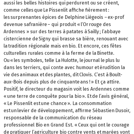
aussi les belles histoires qui perdurent ou se créent,
comme celles que Le Pissenlit affiche fièrement :
les surprenantes épices de Delphine Liégeois – ex-prof
devenue safranière – qui produit « l’Or rouge des
Ardennes » sur des terres à patates à Sailly ; l’abbaye
cistercienne de Signy qui brasse sa bière, renouant avec
la tradition régionale mais en bio. Et encore, ces fêtes
culturelles rurales comme à la ferme de la Binette.
Ou « les symboles, telle La Hulotte, le journal le plus lu
dans les terriers, qui conte avec humour et érudition la
vie des animaux et des plantes, dit Clovis. C’est à Boult-
aux-Bois depuis plus de cinquante ans ! » Et ça attire.
Positif, le directeur du magasin voit les Ardennes comme
« une terre de conquête pour la bio ». Et de l’avis général,
« Le Pissenlit est une chance ». La consommation
est un levier de développement, affirme Sébastien Dusoir,
responsable de la communication du réseau
professionnel Bio en Grand Est. « Ceux qui ont le courage
de pratiquer l’agriculture bio contre vents et marées vont