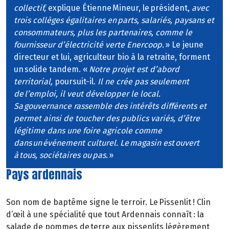
collectif,
explique Étienne Mineur, le président,
avec
trois collèges égalitaires en parts, salariés, paysans et
consommateurs, plus les partenaires, comme le
fournisseur d’électricité verte Enercoop.
» Le jeune
directeur et lui, agriculteur bio à la retraite, forment
un solide tandem. «
Notre projet est d’abord
territorial,
poursuit-il.
Il ne crée pas seulement
de l’emploi, il veut développer le local.
Sa gouvernance rassemble des intérêts différents et
permet ainsi de toucher des publics variés, d’être
légitime dans une foire agricole comme
dans un événement culturel. Le magasin est ouvert
à tous, sociétaires ou pas.
»
Pays ardennais
Son nom de baptême signe le terroir. Le Pissenlit ! Clin
d’œil à une spécialité que tout Ardennais connaît : la
salade de pommes de terre aux pissenlits légèrement