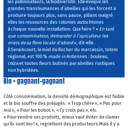
les pollinisateurs, la biodiversité. Elle évoque les
grandes transhumances d’abeilles qui les forcent à
produire toujours plus, sans pause, pillant malgré
elles les ressources des colonies autochtones
à chaque nouvelle installation. Que faire ? «
En tant
que consommateur, demander à l’apiculteur les
miels de sa flore locale d’abord
», dit-elle.
À Seraincourt, le miel du Rucher du marcassin, totem
régional, est 100 %
made in
Ardennes : bouleau,
colza et toutes fleurs butinés par abeilles rustiques
non hybridées.
Bio = gagnant-gagnant
Côté consommation, la densité démographique est faible
et la bio souffre des préjugés : « Trop chère », « Pas pour
moi », « Pour les bobos », « J’y crois pas », etc.
« Pour vendre ses produits, mieux vaut éviter de clamer
qu’ils sont bio ! », regrettent des producteurs.Mais il y a