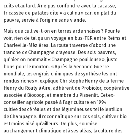
cuits et au lard. À ne pas confondre avec la cacasse,
fricassée de patates dite « à cul nu » car, en plat du
pauvre, servie à l’origine sans viande.
Mais que cultive-t-on en terres ardennaises ? Pour le
voir, rien de tel qu’un voyage en bus-TER entre Reims et
Charleville-Mézières. La route traverse d’abord une
tranche de Champagne crayeuse. Des sols pauvres,
qu’hier on nommait « Champagne pouilleuse », juste
bons pour le mouton. « Après la Seconde Guerre
mondiale, les engrais chimiques de synthèse les ont
rendus riches », explique Christophe Henry de la ferme
Henry du Routy à Aire, adhérent de Probiolor, coopérative
associée à Biocoop, et membre du Pissenlit. Cet ex-
conseiller agricole passé à l’agriculture en 1994
cultive des céréales et des légumineuses tel le lentillon
de Champagne. Il reconnaît que sur ces sols, cultiver bio
est moins aisé qu’ailleurs. De plus, soumise
au changement climatique et à ses aléas, la culture des