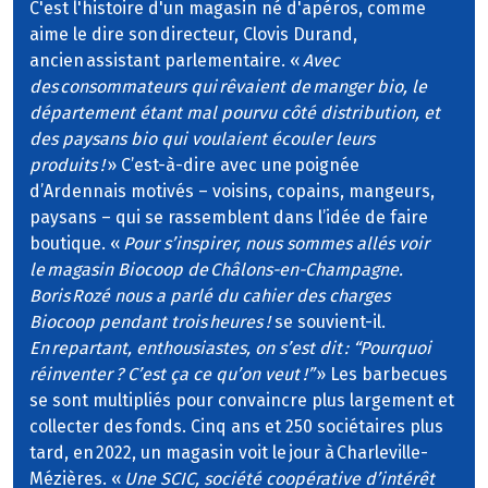
C'est l'histoire d'un magasin né d'apéros, comme
aime le dire son directeur, Clovis Durand,
ancien assistant parlementaire. «
Avec
des consommateurs qui rêvaient de manger bio, le
département étant mal pourvu côté distribution, et
des paysans bio qui voulaient écouler leurs
produits !
» C’est-à-dire avec une poignée
d’Ardennais motivés – voisins, copains, mangeurs,
paysans – qui se rassemblent dans l’idée de faire
boutique. «
Pour s’inspirer, nous sommes allés voir
le magasin Biocoop de Châlons-en-Champagne.
Boris Rozé nous a parlé du cahier des charges
Biocoop pendant trois heures !
se souvient-il.
En repartant, enthousiastes, on s’est dit : “Pourquoi
réinventer ? C’est ça ce qu’on veut !”
» Les barbecues
se sont multipliés pour convaincre plus largement et
collecter des fonds. Cinq ans et 250 sociétaires plus
tard, en 2022, un magasin voit le jour à Charleville-
Mézières. «
Une SCIC, société coopérative d’intérêt