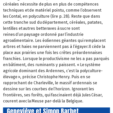
céréales nécessite de plus en plus de compétences
techniques et de matériel pointu, comme l’observent
les Contal, en polyculture (lire p. 28). Reste que dans
cette tranche sud du département, céréales, patates,
lentilles et autres betteraves à sucre sont
reines d’un paysage ordonné par l’industrie
agroalimentaire. Les éoliennes géantes qui remplacent
arbres et haies ne parviennent pas à l’égayer.Il cède la
place aux prairies une fois les crêtes préardennaises
franchies. Lorsque le productivisme ne les a pas parqués
en bâtiment, des ruminants y paissent. « Le système
agricole dominant des Ardennes, c’est la polyculture-
élevage », précise Christophe Henry. Puis en se
rapprochant de Charleville, le massif ardennais se
dessine sur les courbes de l’horizon. Ignorant les
frontières, ses forêts, qui fascinaient déjà Jules César,
courent avec la Meuse par-delà la Belgique.
Geneviève et Simon Barbet