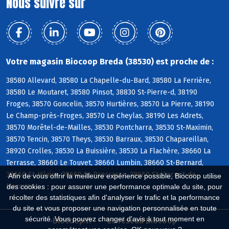
Nous suivre sur
Votre magasin Biocoop Breda (38530) est proche de :
38580 Allevard, 38580 La Chapelle-du-Bard, 38580 La Ferrière,
38580 Le Moutaret, 38580 Pinsot, 38830 St-Pierre-d, 38190
Froges, 38570 Goncelin, 38570 Hurtières, 38570 La Pierre, 38190
Le Champ-près-Froges, 38570 Le Cheylas, 38190 Les Adrets,
38570 Morêtel-de-Mailles, 38530 Pontcharra, 38530 St-Maximin,
38570 Tencin, 38570 Theys, 38530 Barraux, 38530 Chapareillan,
38920 Crolles, 38530 La Buissière, 38530 La Flachère, 38660 La
Terrasse, 38660 Le Touvet, 38660 Lumbin, 38660 St-Bernard,
38660 St-Hilaire, 38660 St-Pancrasse, 38660 St-Vincent-de-
Afin de vous offrir la meilleure expérience possible, Biocoop utilise
Mercuze
des cookies : pour assurer une performance optimale du site, pour
récolter des statistiques afin d'analyser le trafic et la performance
du site et vous proposer une navigation personnalisée en toute
sécurité. Vous pouvez changer d'avis à tout moment en
Biocoop.fr
Le réseau Biocoop