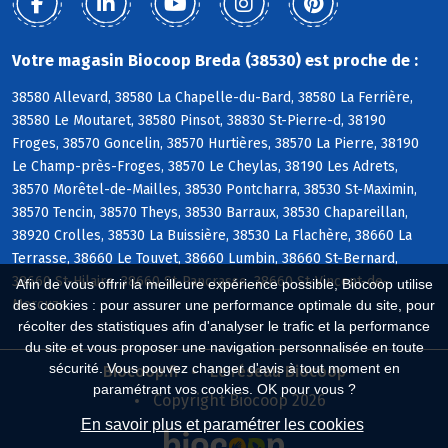
Votre magasin Biocoop Breda (38530) est proche de :
38580 Allevard, 38580 La Chapelle-du-Bard, 38580 La Ferrière,
38580 Le Moutaret, 38580 Pinsot, 38830 St-Pierre-d, 38190
Froges, 38570 Goncelin, 38570 Hurtières, 38570 La Pierre, 38190
Le Champ-près-Froges, 38570 Le Cheylas, 38190 Les Adrets,
38570 Morêtel-de-Mailles, 38530 Pontcharra, 38530 St-Maximin,
38570 Tencin, 38570 Theys, 38530 Barraux, 38530 Chapareillan,
38920 Crolles, 38530 La Buissière, 38530 La Flachère, 38660 La
Terrasse, 38660 Le Touvet, 38660 Lumbin, 38660 St-Bernard,
38660 St-Hilaire, 38660 St-Pancrasse, 38660 St-Vincent-de-
Afin de vous offrir la meilleure expérience possible, Biocoop utilise
Mercuze
des cookies : pour assurer une performance optimale du site, pour
récolter des statistiques afin d'analyser le trafic et la performance
du site et vous proposer une navigation personnalisée en toute
sécurité. Vous pouvez changer d'avis à tout moment en
Biocoop.fr
Le réseau Biocoop
paramétrant vos cookies. OK pour vous ?
Copyright Biocoop 2026
En savoir plus et paramétrer les cookies