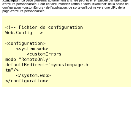
Remarques :
La page d'erreurs actuellement affichée peut être remplacée par une page
d'erreurs personnalisée. Pour ce faire, modifiez l'attribut "defaultRedirect" de la balise de
configuration <customErrors> de l'application, de sorte qu'il pointe vers une URL de la
page d'erreurs personnalisée !
<!-- Fichier de configuration 
Web.Config -->

<configuration>

    <system.web>

        <customErrors 
mode="RemoteOnly" 
defaultRedirect="mycustompage.h
tm"/>

    </system.web>

</configuration>