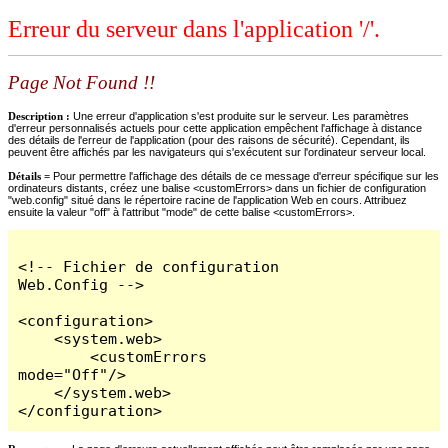
Erreur du serveur dans l'application '/'.
Page Not Found !!
Description :
Une erreur d'application s'est produite sur le serveur. Les paramètres
d'erreur personnalisés actuels pour cette application empêchent l'affichage à distance
des détails de l'erreur de l'application (pour des raisons de sécurité). Cependant, ils
peuvent être affichés par les navigateurs qui s'exécutent sur l'ordinateur serveur local.
Détails =
Pour permettre l'affichage des détails de ce message d'erreur spécifique sur les
ordinateurs distants, créez une balise <customErrors> dans un fichier de configuration
"web.config" situé dans le répertoire racine de l'application Web en cours. Attribuez
ensuite la valeur "off" à l'attribut "mode" de cette balise <customErrors>.
<!-- Fichier de configuration 
Web.Config -->

<configuration>

    <system.web>

        <customErrors 
mode="Off"/>

    </system.web>

</configuration>