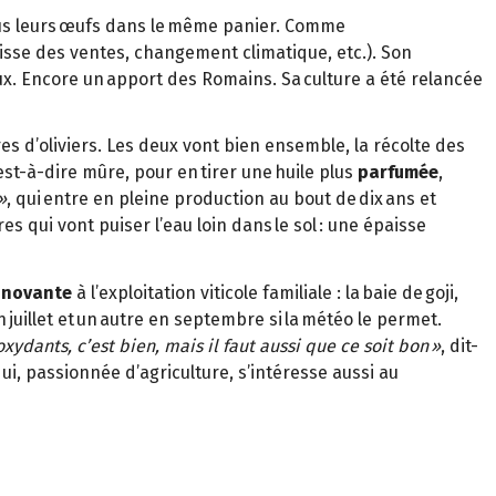
ous leurs œufs dans le même panier. Comme
 baisse des ventes, changement climatique, etc.). Son
aux. Encore un apport des Romains. Sa culture a été relancée
res d’oliviers. Les deux vont bien ensemble, la récolte des
’est-à-dire mûre, pour en tirer une huile plus
parfumée
,
»
, qui entre en pleine production au bout de dix ans et
res qui vont puiser l’eau loin dans le sol : une épaisse
nnovante
à l’exploitation viticole familiale : la baie de goji,
 juillet et un autre en septembre si la météo le permet.
oxydants, c’est bien, mais il faut aussi que ce soit bon »
, dit-
ui, passionnée d’agriculture, s’intéresse aussi au