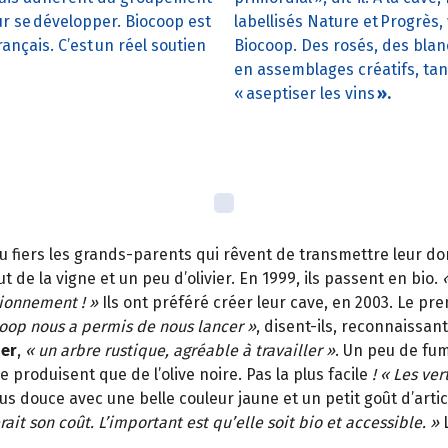
ur se développer. Biocoop est
labellisés Nature et Progrè
nçais. C’est un réel soutien
Biocoop. Des rosés, des bla
en assemblages créatifs, tant
« aseptiser les vins
».
 fiers les grands-parents qui rêvent de transmettre leur do
t de la vigne et un peu d’olivier. En 1999, ils passent en bio.
tionnement ! »
Ils ont préféré créer leur cave, en 2003. Le pr
oop nous a permis de nous lancer »
, disent-ils, reconnaissan
ier
,
« un arbre rustique, agréable à travailler »
. Un peu de fum
ne produisent que de l’olive noire. Pas la plus facile
! « Les ve
us douce avec une belle couleur jaune et un petit goût d’art
it son coût. L’important est qu’elle soit bio et accessible. »
L