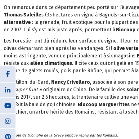
On remarque dans ce département peu porté sur l’élevag
Thomas Saleille
s (35 hectares en vigne à Bagnols-sur-Cèze) 
alternative
: la grenade, fruit exotique pour la plupart de
en 2007. Lui s’y est mis juste après, permettant à
Biocoop
d
Les Forestier ont dû réduire leur surface de vigne. Il leur 
olives démarrant bien après les vendanges. Si l’
olive verte
moins astringente, vendue principalement à six magasins
résiste aux
aléas climatiques
. Il cite ceux qui ont gelé en
couche de galets roulés, polis par le Rhône, qui permet à la p
À Castillon-du-Gard,
Nancy Crivellaro
, associée à son père
un
« super fruit »
originaire de Chine. De la famille des
sola
Depuis 2017, sur 2,5 hectares, la trentenaire cultive une va
elle. Exit la baie de goji chinoise,
Biocoop
Marguerittes
ne 
pistachier, un arbre hérité des Romains, résistant à la séche
* Symbole de triomphe de la Grèce antique repris par les Romains.