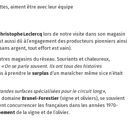
tes, aiment être avec leur équipe
hristophe Leclercq
lors de notre visite dans son magasin
 est aussi dû à l’engagement des producteurs pionniers ainsi
sans argent, tout effort est vain).
utres magasins du réseau. Souriants et chaleureux,
« On se parle souvent. Ils ont tous des histoires
as à prendre le
surplus
d’un maraîcher même si ce n’était
randes surfaces spécialisées pour le circuit long »
,
u domaine
Brunel-Forestier
(vigne et oliviers), se souvient
nt concurrencer les françaises dans les années 1970-
pement
de la vigne et de l’olivier.