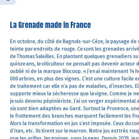
La Grenade made in France
En octobre, du côté de Bagnols-sur-Cèze, le paysage de 
teinte par endroits de rouge. Ce sont les grenades arriv
de Thomas Saleilles. En plantant quelques grenadiers sur
quinze ans, le viticulteur ne pensait pas devenir acteur de
oublié ni de la marque Biocoop. « J’en ai maintenant 14 
000 arbres, en plus des vignes. C’est une culture facile e
de traitement car elle n’a pas de maladies, d’insectes. E
supporte mieux la sécheresse que la vigne. Comme je ne 
je suis devenu pépiniériste. J’ai un verger expérimental 
six sont bien adaptées au Gard. Surtout la Provence, une v
le frottement des branches marquent facilement les fru
Alors la transformation en jus s’est imposée. Ceux du c
d’Iran, etc. Ils tirent sur le marron. Notre jus est très ro
que les arilles, les graines, sans la peau. Depuis 2019, 