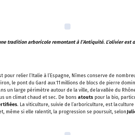
 une tradition arboricole remontant à l’Antiquité. L’olivier est
rist pour relier l’Italie à l’Espagne, Nîmes conserve de nomb
ron, le pont du Gard aux 11 millions de blocs de pierre domin
ns un large périmètre autour de la ville, de la vallée du Rhôn
us un climat chaud et sec. De bons
atouts
pour la bio, part
rtifiées
. La viticulture, suivie de l’arboriculture, est la cul
t, même si elle ralentit, la progression se poursuit, selon
Jul