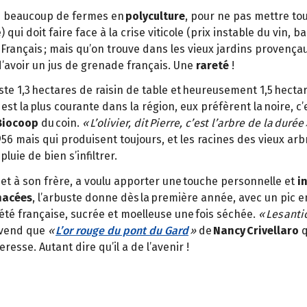
e beaucoup de fermes en
polyculture
, pour ne pas mettre t
qui doit faire face à la crise viticole (prix instable du vin,
s Français ; mais qu’on trouve dans les vieux jardins provenç
’avoir un jus de grenade français. Une
rareté
!
reste 1,3 hectares de raisin de table et heureusement 1,5 hecta
est la plus courante dans la région, eux préfèrent la noire, c
Biocoop
du coin.
« L’olivier, dit Pierre, c’est l’arbre de la durée 
 1956 mais qui produisent toujours, et les racines des vieux arb
luie de bien s’infiltrer.
 et à son frère, a voulu apporter une touche personnelle et
i
nacées
, l’arbuste donne dès la première année, avec un pic en
riété française, sucrée et moelleuse une fois séchée.
« Les anti
vend que
«
L’or rouge du pont du Gard
»
de
Nancy Crivellaro
q
resse. Autant dire qu’il a de l’avenir !