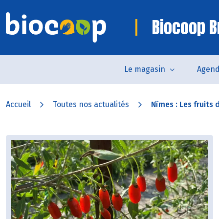
Biocoop B
Le magasin
Agen
Accueil
Toutes nos actualités
Nïmes : Les fruits d