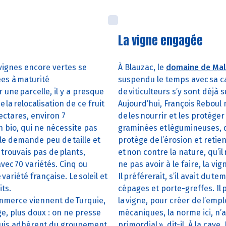
La vigne engagée
vignes encore vertes se
À Blauzac, le
domaine de Mal
ées à maturité
suspendu le temps avec sa cav
 une parcelle, il y a presque
de viticulteurs s’y sont déjà
 la relocalisation de ce fruit
Aujourd’hui, François Reboul ne
hectares, environ 7
de les nourrir et les protéger
n bio, qui ne nécessite pas
graminées et légumineuses, q
lle demande peu de taille et
protège de l’érosion et retien
trouvais pas de plants,
et non contre la nature, qu’il
avec 70 variétés. Cinq ou
ne pas avoir à le faire, la vi
ariété française. Le soleil et
Il préférerait, s’il avait du 
its.
cépages et porte-greffes. Il
ommerce viennent de Turquie,
la vigne, pour créer de l’emp
uge, plus doux : on ne presse
mécaniques, la norme ici, n’a
je suis adhérent du groupement
primordial », dit-il. À la cave