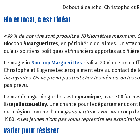
Debout à gauche, Christophe et E
Bio et local, c’est l’idéal
« 99 % de nos vins sont produits à 70 kilomètres maximum. C
Biocoop à
Marguerittes
, en périphérie de Nîmes. Un attac
qu’aux soutiens politiques et financiers apportés aux filièr
Le magasin
Biocoop Marguerittes
réalise 20 % de son chif
Christophe et Eugénie Leclercq aiment être au contact de le
incroyables. On ne prend pas tout chez les mêmes, on les so
pas prévu.
Le maraîchage bio gardois est
dynamique
, avec 300 fermes
liste
Juliette Bellay
. Une chance pour le département dont l
de la région comme d’un «
grand jardin
», avec beaucoup de
1980.
« Les jeunes n’ont pas voulu reprendre les exploitatio
Varier pour résister