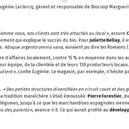
ugénie Leclercq, gérant et responsable de Biocoop Marguerit
omme nous, nos clients sont très attachés au local »
, assure
C
hement qui explique le succès du bio. Pour
Juliette Bellay
, il
es.
Absque argento omnia vana
, auraient pu dire les Romains (
fre d’affaires localement, contre 15 % en moyenne dans les a
ur équipe, de la clientèle et de leurs 130 producteurs locaux.
utient »
, confie Eugénie. Le magasin, par exemple, n’hésite p
.
« Des petites structures diversifiées en circuit court et des g
a tradition maraîchère s’était émoussée.
Pierre Forestier
, d
 légumes, jusqu’à ce que les marchandises espagnoles vienne
ns des parents »
, avance-t-il. Ce qui aurait profité au
dévelop