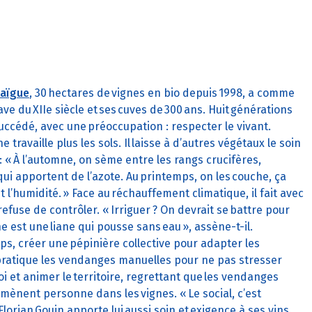
aïgue
, 30 hectares de vignes en bio depuis 1998, a comme
e du XIIe siècle et ses cuves de 300 ans. Huit générations
 succédé, avec une préoccupation : respecter le vivant.
 travaille plus les sols. Il laisse à d’autres végétaux le soin
 : « À l’automne, on sème entre les rangs crucifères,
ui apportent de l’azote. Au printemps, on les couche, ça
t l’humidité. » Face au réchauffement climatique, il fait avec
 refuse de contrôler. « Irriguer ? On devrait se battre pour
gne est une liane qui pousse sans eau », assène-t-il.
temps, créer une pépinière collective pour adapter les
 pratique les vendanges manuelles pour ne pas stresser
loi et animer le territoire, regrettant que les vendanges
mènent personne dans les vignes. « Le social, c’est
, Florian Gouin apporte lui aussi soin et exigence à ses vins,